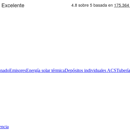
onado
Emisores
Energía solar térmica
Depósitos individuales ACS
Tubería
encia