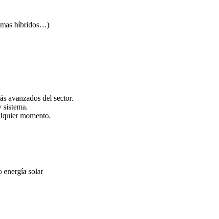
temas híbridos…)
más avanzados del sector.
y sistema.
ualquier momento.
 energía solar