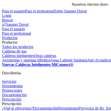
Para el usuario
Para el profesional
Sobre Saunier Duval
Login
Buscar
Para el usuario
Para el profesional
Productos
Productos
Todos los productos
Calderas de gas
Calderas inteligentes
Otras calderas
Aerotermia y sistemas híbridos
Agua Caliente Sanitaria
Aire Acondici
Nuevas Calderas Inteligentes MiConnect®
Descúbrelas
Servicios
Herramientas
Promociones
Documentación
Prescripción
Prescripción
¿Qué te ofrecemos?
Documentación
Herramientas
Proyectos de Re_fer