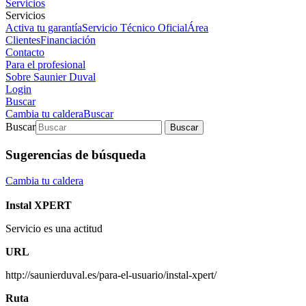
Servicios
Servicios
Activa tu garantía
Servicio Técnico Oficial
Área
Clientes
Financiación
Contacto
Para el profesional
Sobre Saunier Duval
Login
Buscar
Cambia tu caldera
Buscar
Buscar
Buscar
Sugerencias de búsqueda
Cambia tu caldera
Instal XPERT
Servicio es una actitud
URL
http://saunierduval.es/para-el-usuario/instal-xpert/
Ruta