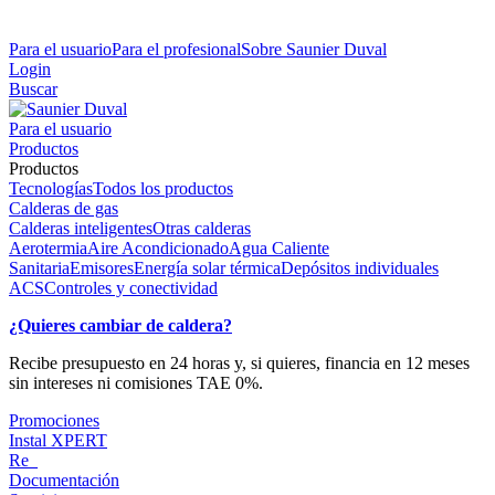
Para el usuario
Para el profesional
Sobre Saunier Duval
Login
Buscar
Para el usuario
Productos
Productos
Tecnologías
Todos los productos
Calderas de gas
Calderas inteligentes
Otras calderas
Aerotermia
Aire Acondicionado
Agua Caliente
Sanitaria
Emisores
Energía solar térmica
Depósitos individuales
ACS
Controles y conectividad
¿Quieres cambiar de caldera?
Recibe presupuesto en 24 horas y, si quieres, financia en 12 meses
sin intereses ni comisiones TAE 0%.
Promociones
Instal XPERT
Re_
Documentación