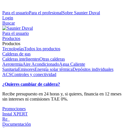
Para el usuario
Para el profesional
Sobre Saunier Duval
Login
Buscar
Para el usuario
Productos
Productos
Tecnologías
Todos los productos
Calderas de gas
Calderas inteligentes
Otras calderas
Aerotermia
Aire Acondicionado
Agua Caliente
Sanitaria
Emisores
Energía solar térmica
Depósitos individuales
ACS
Controles y conectividad
¿Quieres cambiar de caldera?
Recibe presupuesto en 24 horas y, si quieres, financia en 12 meses
sin intereses ni comisiones TAE 0%.
Promociones
Instal XPERT
Re_
Documentación