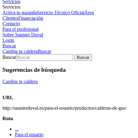
Servicios
Servicios
Activa tu garantía
Servicio Técnico Oficial
Área
Clientes
Financiación
Contacto
Para el profesional
Sobre Saunier Duval
Login
Buscar
Cambia tu caldera
Buscar
Buscar
Buscar
Sugerencias de búsqueda
Cambia tu caldera
URL
http://saunierduval.es/para-el-usuario/productos/calderas-de-gas/
Ruta
...
Para el usuario