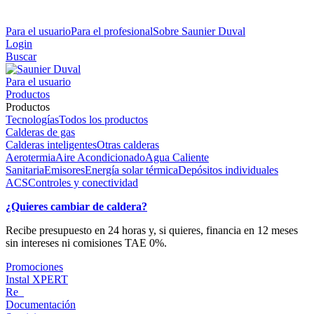
Para el usuario
Para el profesional
Sobre Saunier Duval
Login
Buscar
Para el usuario
Productos
Productos
Tecnologías
Todos los productos
Calderas de gas
Calderas inteligentes
Otras calderas
Aerotermia
Aire Acondicionado
Agua Caliente
Sanitaria
Emisores
Energía solar térmica
Depósitos individuales
ACS
Controles y conectividad
¿Quieres cambiar de caldera?
Recibe presupuesto en 24 horas y, si quieres, financia en 12 meses
sin intereses ni comisiones TAE 0%.
Promociones
Instal XPERT
Re_
Documentación