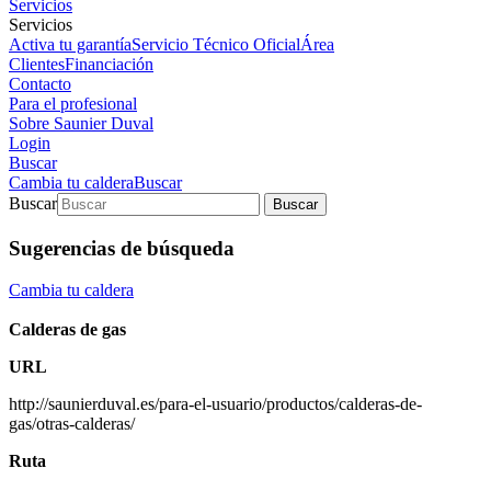
Servicios
Servicios
Activa tu garantía
Servicio Técnico Oficial
Área
Clientes
Financiación
Contacto
Para el profesional
Sobre Saunier Duval
Login
Buscar
Cambia tu caldera
Buscar
Buscar
Buscar
Sugerencias de búsqueda
Cambia tu caldera
Calderas de gas
URL
http://saunierduval.es/para-el-usuario/productos/calderas-de-
gas/otras-calderas/
Ruta