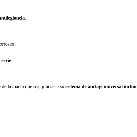
ntilegionela
.
corrosión
 serie
e de la marca que sea, gracias a su
sistema de anclaje universal inclui