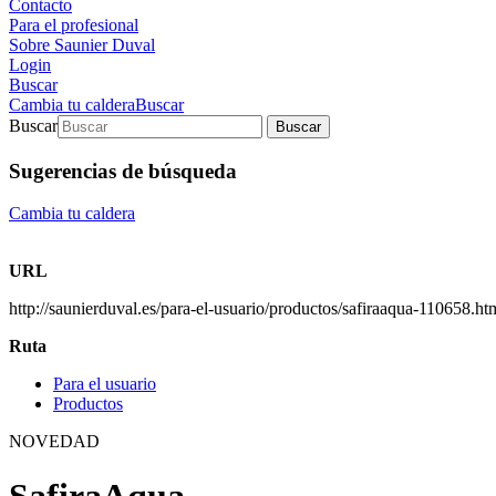
Contacto
Para el profesional
Sobre Saunier Duval
Login
Buscar
Cambia tu caldera
Buscar
Buscar
Buscar
Sugerencias de búsqueda
Cambia tu caldera
URL
http://saunierduval.es/para-el-usuario/productos/safiraaqua-110658.ht
Ruta
Para el usuario
Productos
NOVEDAD
SafiraAqua