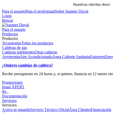
Para el usuario
Para el profesional
Sobre Saunier Duval
Login
Buscar
Para el usuario
Productos
Productos
Tecnologías
Todos los productos
Calderas de gas
Calderas inteligentes
Otras calderas
Aerotermia
Aire Acondicionado
Agua Caliente Sanitaria
Emisores
Energ
¿Quieres cambiar de caldera?
Recibe presupuesto en 24 horas y, si quieres, financia en 12 meses s
Promociones
Instal XPERT
Re_
Documentación
Servicios
Servicios
Activa tu garantía
Servicio Técnico Oficial
Área Clientes
Financiación