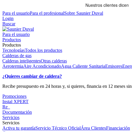
Para el usuario
Para el profesional
Sobre Saunier Duval
Login
Buscar
Para el usuario
Productos
Productos
Tecnologías
Todos los productos
Calderas de gas
Calderas inteligentes
Otras calderas
Aerotermia
Aire Acondicionado
Agua Caliente Sanitaria
Emisores
Energ
¿Quieres cambiar de caldera?
Recibe presupuesto en 24 horas y, si quieres, financia en 12 meses s
Promociones
Instal XPERT
Re_
Documentación
Servicios
Servicios
Activa tu garantía
Servicio Técnico Oficial
Área Clientes
Financiación